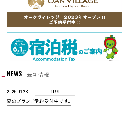
ウォーターサーバーの設置
大浴場や客室お風呂用のシャワーチェア
客室清掃
ペットボトル廃止に向けた取り組み
の貸し出し（数に限りがございます）
客室清掃の際は十分な換気を行い、ルーム
キーやドアノブの他TVリモコン、電話等のお
全館LED化
筆談用のタブレットのご用意
客様が手にされる備品の消毒を行い、衛生
廃棄食材の減少に向けた取り組み
テレビの字幕設定可能なリモコン（全室対
管理を徹底
応）
地産地消における海洋資源や陸の資源の保
スタッフの取り組み
護（廃棄食材の減少に向けた取り組み）
車椅子の貸し出し（数に限りがございま
スタッフのマスクの着用
す）
今後の目標
NEWS
手洗い等の衛生管理と検温等体調管理の徹
最新情報
プラスチック製品の廃止（アメニティ類の持
底
参推進）
2026.01.28
PLAN
お客様への感染予防のお願い
夏のプランご予約受付中です。
感染防止の為、出来る限りマスクの着用をお
シャワーチェア
シャワーチェア
筆談用のタブレッ
願い致します。
ト
館内にアルコール消毒液を設置しておりま
すので感染防止にご協力をお願いします。