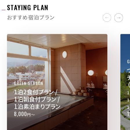
ご来訪前に発熱、咳、倦怠感等の症状があっ
STAYING PLAN
た場合は医療機関にご相談ください。
おすすめ宿泊プラン
ご来館時に発熱等の症状がある場合はご宿
泊をお断りさせて頂く場合もございます。
G
アクリル板での
サーモグラフィで
次亜塩素酸での
飛沫防止
の検温の実施
消毒
GREEN SEASON
1泊2食付プラン /
1泊朝食付プラン /
1泊素泊まりプラン
8,000
1
円～