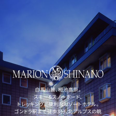
JA
EN
ホーム
客室
温泉・施設
料理
白馬山麓、栂池高原。
宿泊プラン
スキー&スノーボード、
トレッキングに便利なリゾートホテル。
アクセス
ゴンドラ駅まで徒歩3分、北アルプスの眺