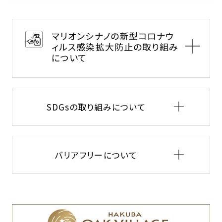
マリオンシナノの新型コロナウ
ィルス感染拡大防止の取り組み
について
SDGsの取り組みについて
ホテル館内にアルコール消毒液等の設置
バリアフリーについて
ホテル入口、ロビー、ELVホール、WC、レスト
ラン、大浴場等各所に設置
ホテル館内施設の消毒の徹底
ホテル館内の共用部分のドアノブやELVボタ
ン、手すり等の定期的な消毒