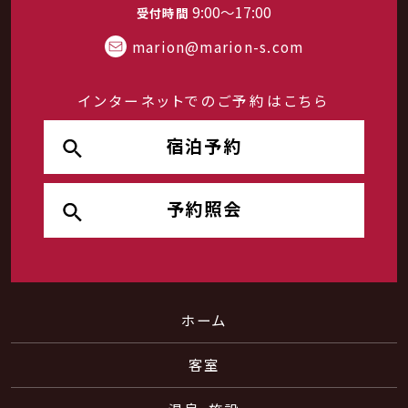
ファミリーに人気なゲレンデです。本格的なモーグ
9:00～17:00
受付時間
ルコースや最近では設置ゲレンデも少ないハーフ
marion@marion-s.com
パイプがあり、中・上級者でもしっかりと遊べるゲ
レンデです。
インターネットでのご予約はこちら
宿泊予約
予約照会
ホーム
白馬岩岳スノーフィールド
ゲレンデまでお車で約10分
客室
若者グループやカップルが目立ち、明るい雰囲気